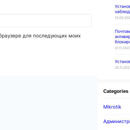
Установ
наблюд
12.05.20
Почтов
м браузере для последующих моих
антиви
блокиро
21.11.202
Устано
20.11.202
Categories
Mikrotik
Администр