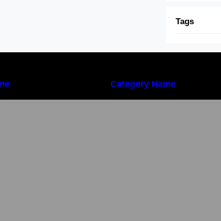
Tags
me
Category Name
Обновление прошивок датчиков
Обновление про
Wirenboard
Wirenboard