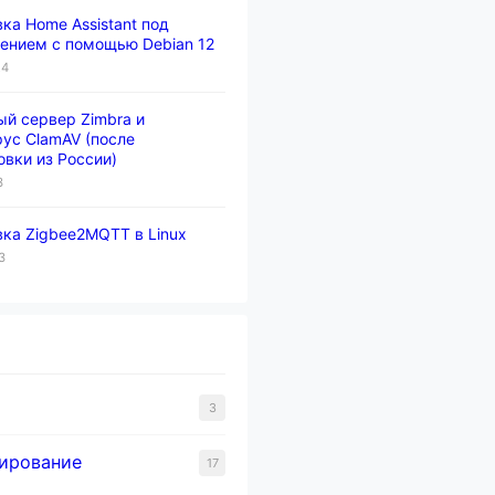
ка Home Assistant под
ением с помощью Debian 12
24
ый сервер Zimbra и
рус ClamAV (после
вки из России)⁠⁠
3
вка Zigbee2MQTT в Linux
3
3
ирование
17