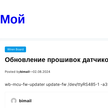
Мой
Wiren Board
Обновление прошивок датчико
Posted by
bimail
—
02.08.2024
wb-mcu-fw-updater update-fw /dev/ttyRS485-1 -a3
bimail