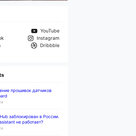
YouTube
ok
Instagram
n
Dribbble
ts
ение прошивок датчиков
oard
24
 Hub заблокирован в России.
sistant не работает?
24