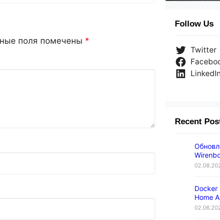
Follow Us
ьные поля помечены
*
Twitter
Facebo
LinkedI
Recent Pos
Обновл
Wirenb
02.08.20
Docker
Home As
02.06.20