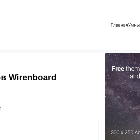
Главная
Умны
в Wirenboard
1