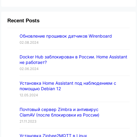
Recent Posts
Обновление прошивок датчиков Wirenboard
02.08.2024
Docker Hub заблокирован в России. Home Assistant
не работает?
02.06.2024
Установка Home Assistant под наблюдением с
помощью Debian 12
12.05.2024
Почтовый сервер Zimbra и антивирус
ClamAV (после блокировки из России)⁠⁠
21.11.2023
Установка Zigbee2MQTT в Linux