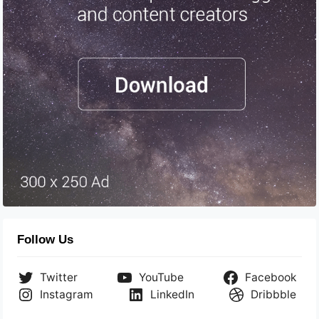
Follow Us
Twitter
YouTube
Facebook
Instagram
LinkedIn
Dribbble